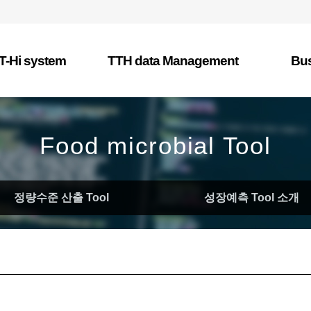
 T-Hi system
TTH data Management
Bu
T0 Data Logger
 T-Hi 시스템 소개
사
T1 Data Logger
시스템 활용
제
Food microbial Tool
T2 Data Logger
제품소개
전
T3 Data Logger
관련 특허 및 논문
태그검색
정량수준 산출 Tool
성장예측 Tool 소개
TTH관리
TTP관리
TTP테스트