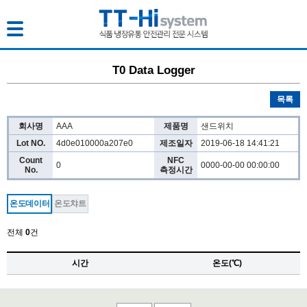
T0 Data Logger
T T-Hi system
목록
TTH data Management
회사명
AAA
제품명
샌드위치
Business
Lot NO.
4d0e010000a207e0
제조일자
2019-06-18 14:41:21
Count
NFC
Food microbial Tool
0
0000-00-00 00:00:00
No.
측정시간
다운로드
온도데이터
온도챠트
전체
0
건
시간
온도(℃)